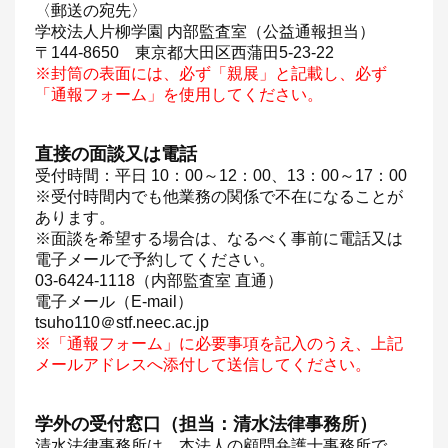
〈郵送の宛先〉
学校法人片柳学園 内部監査室（公益通報担当）
〒144-8650 東京都大田区西蒲田5-23-22
※封筒の表面には、必ず「親展」と記載し、必ず
「通報フォーム」を使用してください。
直接の面談又は電話
受付時間：平日 10：00～12：00、13：00～17：00
※受付時間内でも他業務の関係で不在になることが
あります。
※面談を希望する場合は、なるべく事前に電話又は
電子メールで予約してください。
03-6424-1118（内部監査室 直通）
電子メール（E-mail）
tsuho110＠stf.neec.ac.jp
※「通報フォーム」に必要事項を記入のうえ、上記
メールアドレスへ添付して送信してください。
学外の受付窓口（担当：清水法律事務所）
清水法律事務所は、本法人の顧問弁護士事務所で