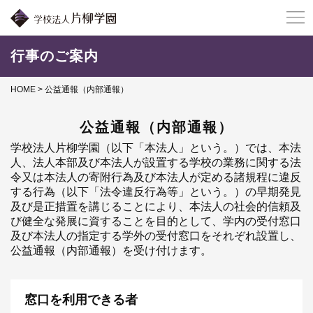
片柳学園について
行事のご案内
キャンパスのご利用について
HOME
> 公益通報（内部通報）
アクセス
公益通報（内部通報）
学校法人片柳学園（以下「本法人」という。）では、本法
採用情報
人、法人本部及び本法人が設置する学校の業務に関する法
令又は本法人の寄附行為及び本法人が定める諸規程に違反
する行為（以下「法令違反行為等」という。）の早期発見
及び是正措置を講じることにより、本法人の社会的信頼及
び健全な発展に資することを目的として、学内の受付窓口
及び本法人の指定する学外の受付窓口をそれぞれ設置し、
公益通報（内部通報）を受け付けます。
窓口を利用できる者